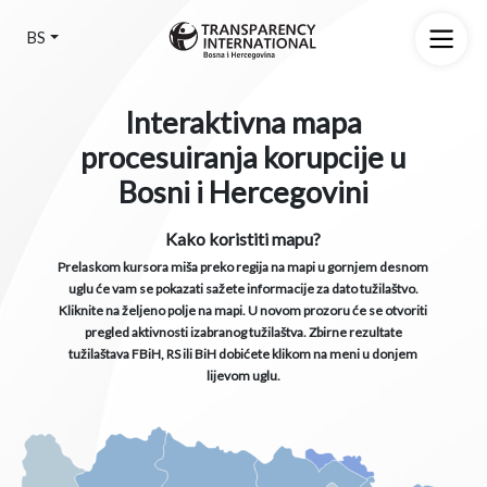
BS
Interaktivna mapa
procesuiranja korupcije u
Bosni i Hercegovini
Kako koristiti mapu?
Prelaskom kursora miša preko regija na mapi u gornjem desnom
uglu će vam se pokazati sažete informacije za dato tužilaštvo.
Kliknite na željeno polje na mapi. U novom prozoru će se otvoriti
pregled aktivnosti izabranog tužilaštva. Zbirne rezultate
tužilaštava FBiH, RS ili BiH dobićete klikom na meni u donjem
lijevom uglu.